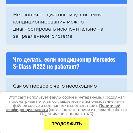
Нет конечно, диагностику системы
кондиционирования можно
диагностировать исключительно на
заправленной системе
Что делать, если кондиционер
Mercedes
S-Class W222
не работает?
Самое первое с чего необходимо
начинать - это есть ли в системе
Этот сайт использует файлы cookie и метаданные. Продолжая
кондиционера фреон и масло для
просматривать его, вы соглашаетесь на использование нами
файлов cookie и метаданных в соответствии с
Политикой
компрессора кондиционера, потому что
конфиденциальности
(согласно категориям и целям обработки
ПД, поименованным в п. 4.3)
компрессор кондиционера не
запуститься если в системе
ПРОДОЛЖИТЬ
недостаточное количество хладагента