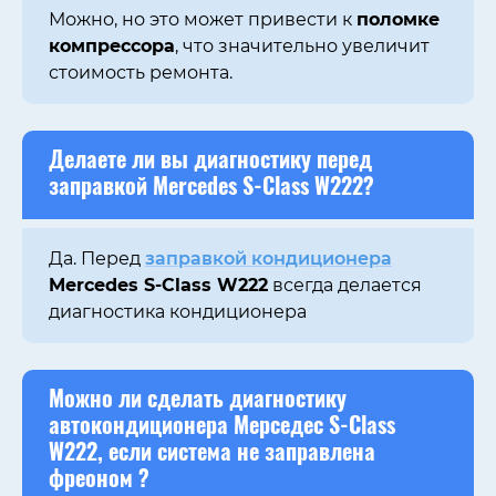
Можно, но это может привести к
поломке
компрессора
, что значительно увеличит
стоимость ремонта.
Делаете ли вы диагностику
перед
заправкой
Mercedes S-Class W222?
Да. Перед
заправкой кондиционера
Mercedes S-Class W222
всегда делается
диагностика кондиционера
Можно ли сделать диагностику
автокондиционера Мерседес
S-Class
W222
, если система не
заправлена
фреоном
?