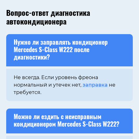
Вопрос-ответ диагностика
автокондиционера
Нужно ли
заправлять кондиционер
Mercedes S-Class W222
после
диагностики?
Не всегда. Если уровень фреона
нормальный и утечек нет,
заправка
не
требуется.
Можно ли ездить с неисправным
кондиционером
Mercedes S-Class W222
?