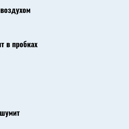
 воздухом
т в пробках
 шумит