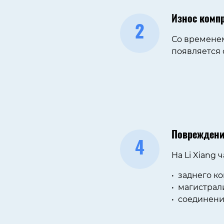
Износ комп
2
Со временем
появляется 
Повреждени
4
На Li Xiang
заднего ко
магистрал
соединени