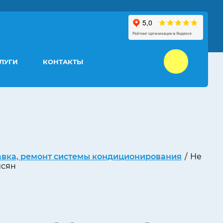
ЛУГИ
КОНТАКТЫ
авка, ремонт системы кондиционирования
/
Не
исян