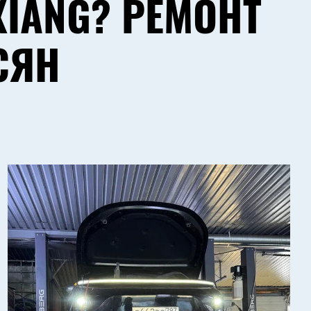
XIANG? РЕМОНТ
СЯН