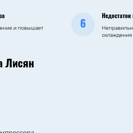
ра
Недостаток
6
дение и повышает
Неправильна
охлаждения 
а Лисян
омпрессора.