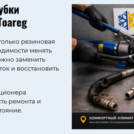
убки
Toareg
 только резиновая
одимости менять
можно заменить
ок и восстановить
иционера
ть ремонта и
тояние.