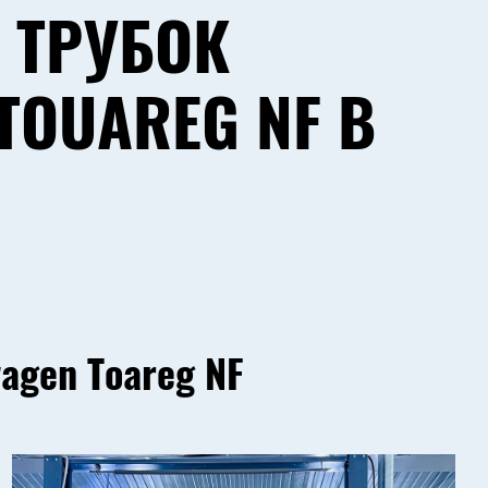
 ТРУБОК
OUAREG NF В
agen Toareg NF